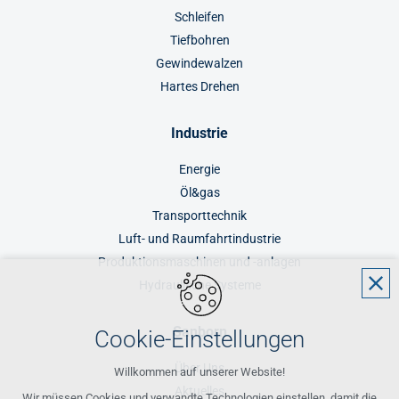
Schleifen
Tiefbohren
Gewindewalzen
Hartes Drehen
Industrie
Energie
Öl&gas
Transporttechnik
Luft- und Raumfahrtindustrie
Produktionsmaschinen und -anlagen
Hydraulische Systeme
Sanborn
Cookie-Einstellungen
Über Uns
Willkommen auf unserer Website!
Aktuelles
Wir müssen Cookies und verwandte Technologien einstellen, damit die