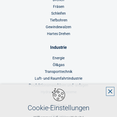
Fräsen
Schleifen
Tiefbohren
Gewindewalzen
Hartes Drehen
Industrie
Energie
Öl&gas
Transporttechnik
Luft- und Raumfahrtindustrie
Produktionsmaschinen und -anlagen
Hydraulische Systeme
Sanborn
Cookie-Einstellungen
Über Uns