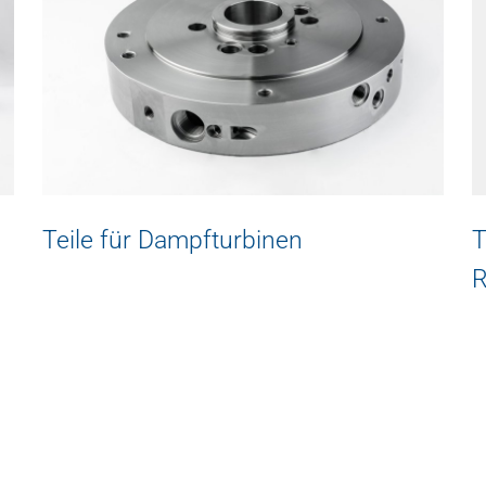
Teile für Dampfturbinen
T
R