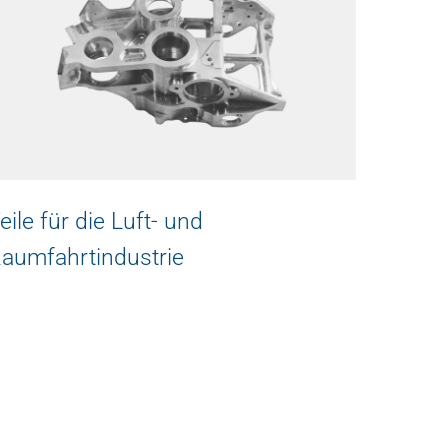
eile für die Luft- und
Teile 
aumfahrtindustrie
Pump