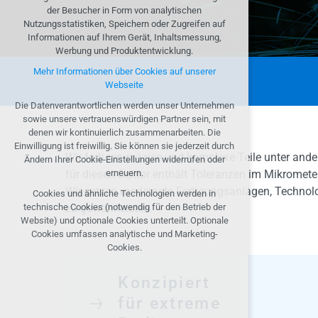
erforderlich für den Betrieb der Website
der Besucher in Form von analytischen
Aufrechterhaltung des Kontextes der Seite
Nutzungsstatistiken, Speichern oder Zugreifen auf
(Session): etwaige Anmeldungen, Sprachwahl
Informationen auf Ihrem Gerät, Inhaltsmessung,
usw.
Werbung und Produktentwicklung.
Optionale Cookies
Mehr Informationen über Cookies auf unserer
Webseite
analytisch für anonymisierte Verkehrsanalyse
Marketing-Cookies (Google, Seznam,
Die Datenverantwortlichen werden unser Unternehmen
Facebook)
sowie unsere vertrauenswürdigen Partner sein, mit
denen wir kontinuierlich zusammenarbeiten. Die
Mehr Informationen über Cookies auf unserer
Einwilligung ist freiwillig. Sie können sie jederzeit durch
Webseite
Wir fertigen präzise und komplexe Teile unter and
Ändern Ihrer Cookie-Einstellungen widerrufen oder
für diesen Sektor enthält Toleranzen im Mikromete
erneuern.
ALLE COOKIES AKZEPTIEREN
Wir setzen modernste Fertigungsanlagen, Technolog
Cookies und ähnliche Technologien werden in
zu gewährleisten.
technische Cookies (notwendig für den Betrieb der
OPTIONALE ABLEHNEN
Website) und optionale Cookies unterteilt. Optionale
Cookies umfassen analytische und Marketing-
Cookies.
Konzipiert
für extreme