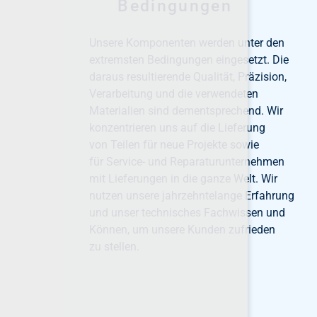
Bedingungen
Unsere Komponenten werden unter den
extremsten Bedingungen eingesetzt. Die
daraus resultierende Qualität, Präzision,
Verarbeitung und die verwendeten
Materialien sind dementsprechend. Wir
konzentrieren uns auf die Lieferung
von Teilen für neue Projekte sowie
für Service- und Reparaturunternehmen
mit Lieferungen in die ganze Welt. Wir
nutzen unsere jahrzehntelange Erfahrung
und unser technisches Fachwissen und
Können, um unsere Kunden zufrieden
zu stellen.