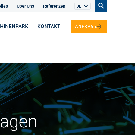
lles
Über Uns
Referenzen
DE
HINENPARK
KONTAKT
ANFRAGE
lagen