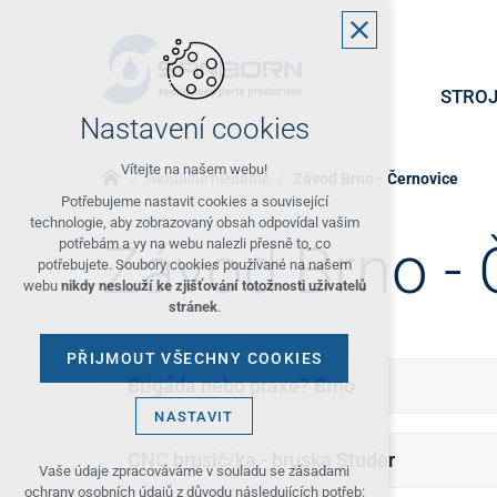
STROJ
Nastavení cookies
Vítejte na našem webu!
Aktuálně hledáme
Závod Brno - Černovice
Potřebujeme nastavit cookies a související
technologie, aby zobrazovaný obsah odpovídal vašim
Závod Brno - 
potřebám a vy na webu nalezli přesně to, co
potřebujete. Soubory cookies používané na našem
webu
nikdy neslouží ke zjišťování totožnosti uživatelů
stránek
.
PŘIJMOUT VŠECHNY COOKIES
Brigáda nebo praxe? Brno
NASTAVIT
CNC brusič/ka - bruska Studer
Technická cookies
Vaše údaje zpracováváme v souladu se zásadami
ochrany osobních údajů z důvodu následujících potřeb: