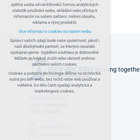
nutná pro provozování webu
zpětná vazba od návštěvníků formou analytických
udržení kontextu stránek (session): případná
statistik používání webu, ukládání nebo přístup k
přihlášení, volby jazyka, apod.
informacím na vašem zařízení, měření obsahu,
reklama a vývoj produktů.
Volitelná cookies
Více informací o cookies na našem webu
analytická pro anonymizované vyhodnocení
návštěvnosti
Správci vašich údajů bude naše společnost, jakož i
marketingová cookies (Google, Seznam,
naši důvěryhodní partneři, se kterými neustále
Facebook)
spolupracujeme. Vyjádření souhlasu je dobrovolné.
Můžete jej kdykoli zrušit nebo obnovit změnou
Více informací o cookies na našem webu
nastavení vašich cookies.
growing together
PŘIJMOUT VŠECHNY COOKIES
Cookies a podobné technologie dělíme na technická:
nutná pro běh webu, bez nichž nelze web používat a
volitelná. Do této části spadají analytická a
ODMÍTNOUT VOLITELNÁ
marketingová cookies.
Třebíčská 1507/87
594 01 Velké Meziříčí
Česká Republika
+420 566 503 711
info@sanborn.cz