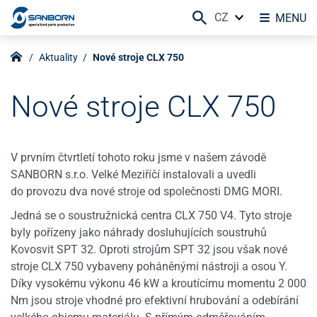
CZ
MENU
Aktuality
Nové stroje CLX 750
Nové stroje CLX 750
V prvním čtvrtletí tohoto roku jsme v našem závodě
SANBORN s.r.o. Velké Meziříčí instalovali a uvedli
do provozu dva nové stroje od společnosti DMG MORI.
Jedná se o soustružnická centra CLX 750 V4. Tyto stroje
byly pořízeny jako náhrady dosluhujících soustruhů
Kovosvit SPT 32. Oproti strojům SPT 32 jsou však nové
stroje CLX 750 vybaveny poháněnými nástroji a osou Y.
Díky vysokému výkonu 46 kW a kroutícímu momentu 2 000
Nm jsou stroje vhodné pro efektivní hrubování a odebírání