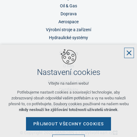
Oil & Gas
Doprava
Aerospace
Výrobní stroje a zařízení
Hydraulické systémy
Sanborn
O nás
Nastavení cookies
Aktuality
Dokumenty ke stažení
Vítejte na našem webu!
Certifikáty
Potřebujeme nastavit cookies a související technologie, aby
Whistleblowing
zobrazovaný obsah odpovídal vašim potřebám a vy na webu nalezli
přesně to, co potřebujete. Soubory cookies používané na našem webu
Hodnoty společnosti
nikdy neslouží ke zjišťování totožnosti uživatelů stránek
.
PŘIJMOUT VŠECHNY COOKIES
© Copyright 2026 SANBORN s.r.o.
Vytvořil xart.cz