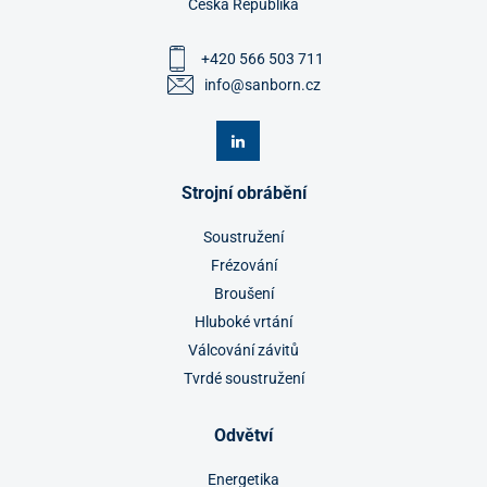
Česká Republika
+420 566 503 711
info@sanborn.cz
Strojní obrábění
Soustružení
Frézování
Broušení
Hluboké vrtání
Válcování závitů
Tvrdé soustružení
Odvětví
Energetika