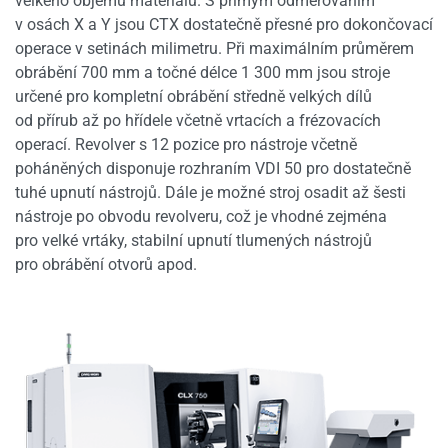
velkého objemu materiálu. S přímým odměřováním
v osách X a Y jsou CTX dostatečně přesné pro dokončovací
operace v setinách milimetru. Při maximálním průměrem
obrábění 700 mm a točné délce 1 300 mm jsou stroje
určené pro kompletní obrábění středně velkých dílů
od přírub až po hřídele včetně vrtacích a frézovacích
operací. Revolver s 12 pozice pro nástroje včetně
poháněných disponuje rozhraním VDI 50 pro dostatečně
tuhé upnutí nástrojů. Dále je možné stroj osadit až šesti
nástroje po obvodu revolveru, což je vhodné zejména
pro velké vrtáky, stabilní upnutí tlumených nástrojů
pro obrábění otvorů apod.