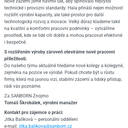
Nové zázemí jsme navrhli tak, aby splňovalo nejvyšší
technické i provozní standardy. Hala přináší nejen možnost
rozšířit výrobní kapacity, ale také prostor pro další
technologický rozvoj a inovace. Velký důraz klademe také
na kvalitní a komfortní pracovní podmínky – vytváříme
prostředí, kde se lidé cítí dobře a mohou pracovat efektivně
i bezpečně.
S rozšířením výroby zároveň otevíráme nové pracovní
příležitosti.
Do našeho týmu aktuálně hledáme nové kolegy a kolegyně,
zejména na pozice ve výrobě. Pokud chcete být u růstu
firmy, která má jasnou vizi, stabilní zázemí a lidský přístup,
rádi vás poznáme.
Za SANBORN Znojmo
Tomáš Škrobálek, výrobní manažer
Kontakt pro zájemce o práci:
Jitka Balíková – personální oddělení
e-mail:
jitka.balikova@sanborn.cz