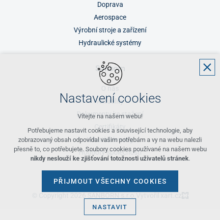
Doprava
Aerospace
Výrobní stroje a zařízení
Hydraulické systémy
Sanborn
O nás
Nastavení cookies
Aktuality
Dokumenty ke stažení
Vítejte na našem webu!
Certifikáty
Potřebujeme nastavit cookies a související technologie, aby
Whistleblowing
zobrazovaný obsah odpovídal vašim potřebám a vy na webu nalezli
přesně to, co potřebujete. Soubory cookies používané na našem webu
Hodnoty společnosti
nikdy neslouží ke zjišťování totožnosti uživatelů stránek
.
PŘIJMOUT VŠECHNY COOKIES
© Copyright 2026 SANBORN s.r.o.
Vytvořil xart.cz
NASTAVIT