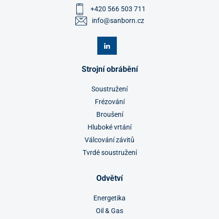
+420 566 503 711
info@sanborn.cz
Strojní obrábění
Soustružení
Frézování
Broušení
Hluboké vrtání
Válcování závitů
Tvrdé soustružení
Odvětví
Energetika
Oil & Gas