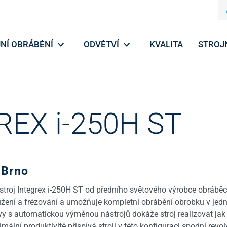
NÍ OBRÁBĚNÍ
ODVĚTVÍ
KVALITA
STROJ
REX i-250H ST
 Brno
vý stroj Integrex i-250H ST od předního světového výrobce obrábě
ružení a frézování a umožňuje kompletní obrábění obrobku v jed
avy s automatickou výměnou nástrojů dokáže stroj realizovat ja
mální produktivitě přispívá stroji v této konfiguraci spodní rev