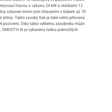
frézovací hlavou o výkonu 24 kW a otáčkami 12
troj vybaven mimo jiné chlazením s tlakem až 70
 slitiny. Takto vysoký tlak je také velmi přínosný
 74 pozicemi. Díky takto velkému zásobníku může
ROL SMOOTH Ai je vybavena řadou pokročilých
.