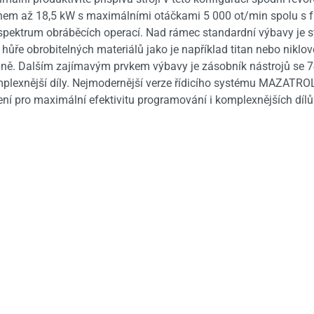
onem až 18,5 kW s maximálními otáčkami 5 000 ot/min spolu s 
 spektrum obráběcích operací. Nad rámec standardní výbavy je s
hůře obrobitelných materiálů jako je například titan nebo niklové
dobně. Dalším zajímavým prvkem výbavy je zásobník nástrojů se
komplexnější díly. Nejmodernější verze řídicího systému MAZAT
ení pro maximální efektivitu programování i komplexnějších dílů