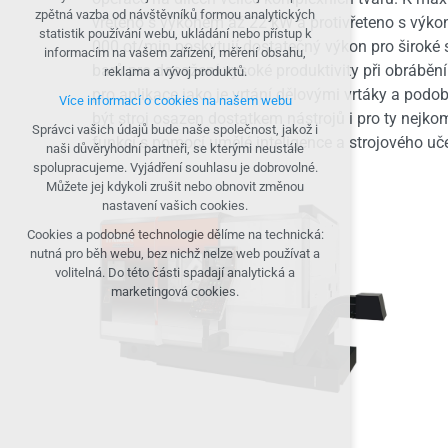
nutná pro provozování webu
zpětná vazba od návštěvníků formou analytických
vřeteno s výkonem až 22 kW a protivřeteno s výk
udržení kontextu stránek (session): případná
statistik používání webu, ukládání nebo přístup k
přihlášení, volby jazyka, apod.
000 ot/min poskytují dostatečný výkon pro široké
informacím na vašem zařízení, měření obsahu,
barů pro dosažení vysoké produktivity při obrábění 
reklama a vývoj produktů.
Volitelná cookies
pro aplikace jako je vrtání dělovými vrtáky a po
Více informací o cookies na našem webu
analytická pro anonymizované vyhodnocení
být stroj osazen dostatkem nástrojů i pro ty nej
návštěvnosti
Správci vašich údajů bude naše společnost, jakož i
funkcí s pomocí umělé inteligence a strojového uč
marketingová cookies (Google, Seznam,
naši důvěryhodní partneři, se kterými neustále
Facebook)
spolupracujeme. Vyjádření souhlasu je dobrovolné.
Můžete jej kdykoli zrušit nebo obnovit změnou
Více informací o cookies na našem webu
nastavení vašich cookies.
PŘIJMOUT VŠECHNY COOKIES
Cookies a podobné technologie dělíme na technická:
nutná pro běh webu, bez nichž nelze web používat a
volitelná. Do této části spadají analytická a
ODMÍTNOUT VOLITELNÁ
marketingová cookies.