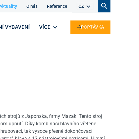
Aktuality
O nás
Reference
CZ
NÍ VYBAVENÍ
VÍCE
POPTÁVKA
cích strojů z Japonska, firmy Mazak. Tento stroj
nom upnutí. Díky kombinaci hlavního vřetene
k hrubovací, tak vysoce přesné dokončovací
olverová hlava s 12 nástrojovými pozicemi. Hlavní