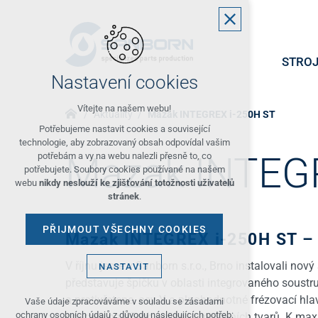
STROJ
Nastavení cookies
Vítejte na našem webu!
Aktuality
Mazak INTEGREX i-250H ST
Potřebujeme nastavit cookies a související
technologie, aby zobrazovaný obsah odpovídal vašim
Mazak INTEG
potřebám a vy na webu nalezli přesně to, co
potřebujete. Soubory cookies používané na našem
webu
nikdy neslouží ke zjišťování totožnosti uživatelů
stránek
.
PŘIJMOUT VŠECHNY COOKIES
Mazak INTEGREX i-250H ST –
V říjnu jsme v Sanborn s.r.o., Brno instalovali no
NASTAVIT
představuje špičku v oblasti integrovaného soust
Technická cookies
a protivřetene, osy Y a plnohodnotné frézovací hl
Vaše údaje zpracováváme v souladu se zásadami
ochrany osobních údajů z důvodu následujících potřeb:
operace na dílech velice komplexních tvarů. K maxi