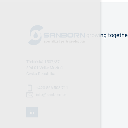
growing together
Třebíčská 1507/87
594 01 Velké Meziříčí
Česká Republika
+420 566 503 711
info@sanborn.cz